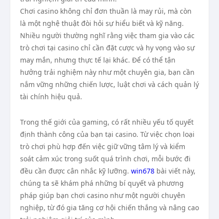
Chơi casino không chỉ đơn thuần là may rủi, mà còn
là một nghệ thuật đòi hỏi sự hiểu biết và kỹ năng.
Nhiều người thường nghĩ rằng việc tham gia vào các
trò chơi tại casino chỉ cần đặt cược và hy vọng vào sự
may mắn, nhưng thực tế lại khác. Để có thể tận
hưởng trải nghiệm này như một chuyên gia, bạn cần
nắm vững những chiến lược, luật chơi và cách quản lý
tài chính hiệu quả.
Trong thế giới của gaming, có rất nhiều yếu tố quyết
định thành công của bạn tại casino. Từ việc chọn loại
trò chơi phù hợp đến việc giữ vững tâm lý và kiểm
soát cảm xúc trong suốt quá trình chơi, mỗi bước đi
đều cần được cân nhắc kỹ lưỡng.
win678
bài viết này,
chúng ta sẽ khám phá những bí quyết và phương
pháp giúp bạn chơi casino như một người chuyên
nghiệp, từ đó gia tăng cơ hội chiến thắng và nâng cao