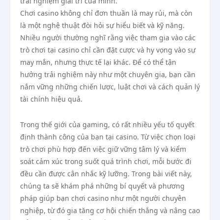
trải nghiệm giải trí của mình.
Chơi casino không chỉ đơn thuần là may rủi, mà còn
là một nghệ thuật đòi hỏi sự hiểu biết và kỹ năng.
Nhiều người thường nghĩ rằng việc tham gia vào các
trò chơi tại casino chỉ cần đặt cược và hy vọng vào sự
may mắn, nhưng thực tế lại khác. Để có thể tận
hưởng trải nghiệm này như một chuyên gia, bạn cần
nắm vững những chiến lược, luật chơi và cách quản lý
tài chính hiệu quả.
Trong thế giới của gaming, có rất nhiều yếu tố quyết
định thành công của bạn tại casino. Từ việc chọn loại
trò chơi phù hợp đến việc giữ vững tâm lý và kiểm
soát cảm xúc trong suốt quá trình chơi, mỗi bước đi
đều cần được cân nhắc kỹ lưỡng. Trong bài viết này,
chúng ta sẽ khám phá những bí quyết và phương
pháp giúp bạn chơi casino như một người chuyên
nghiệp, từ đó gia tăng cơ hội chiến thắng và nâng cao