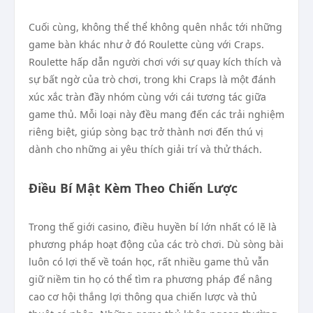
Cuối cùng, không thể thể không quên nhắc tới những
game bàn khác như ở đó Roulette cùng với Craps.
Roulette hấp dẫn người chơi với sự quay kích thích và
sự bất ngờ của trò chơi, trong khi Craps là một đánh
xúc xắc tràn đầy nhóm cùng với cái tương tác giữa
game thủ. Mỗi loại này đều mang đến các trải nghiệm
riêng biệt, giúp sòng bạc trở thành nơi đến thú vị
dành cho những ai yêu thích giải trí và thử thách.
Điều Bí Mật Kèm Theo Chiến Lược
Trong thế giới casino, điều huyền bí lớn nhất có lẽ là
phương pháp hoạt động của các trò chơi. Dù sòng bài
luôn có lợi thế về toán học, rất nhiều game thủ vẫn
giữ niềm tin họ có thể tìm ra phương pháp để nâng
cao cơ hội thắng lợi thông qua chiến lược và thủ