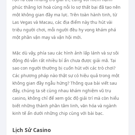
phúc thắng lợi hoà cùng nỗi lo sợ thất bại đã tạo nên
một không gian đầy ma lực. Trên toàn hành tinh, từ
Las Vegas và Macau, các địa điểm này thu hút vài
triệu người chơi, mỗi người đều hy vọng khám phá
một phần vận may và vận hội mới.
Mặc dù vậy, phía sau các hình ảnh lấp lánh và sự sôi
động đó vẫn rất nhiều bí ẩn chưa được giải mã. Tại
sao con người thường bị cuốn hút với các trò chơi?
Các phương pháp nào thật sự có hiệu quả trong một
không gian đầy ngẫu hứng? Thông qua bài viết sau
đây, chúng ta sẽ cùng nhau khám nghiệm vũ trụ
casino, không chỉ để xem góc độ giải trí mà còn hiểu
biết những thành phần tâm linh, văn hóa và ngành
kinh tế ẩn dưới những chip cùng với bài bạc.
Lịch Sử Casino