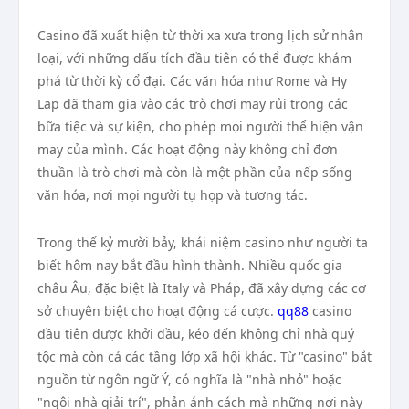
Casino đã xuất hiện từ thời xa xưa trong lịch sử nhân
loại, với những dấu tích đầu tiên có thể được khám
phá từ thời kỳ cổ đại. Các văn hóa như Rome và Hy
Lạp đã tham gia vào các trò chơi may rủi trong các
bữa tiệc và sự kiện, cho phép mọi người thể hiện vận
may của mình. Các hoạt động này không chỉ đơn
thuần là trò chơi mà còn là một phần của nếp sống
văn hóa, nơi mọi người tụ họp và tương tác.
Trong thế kỷ mười bảy, khái niệm casino như người ta
biết hôm nay bắt đầu hình thành. Nhiều quốc gia
châu Âu, đặc biệt là Italy và Pháp, đã xây dựng các cơ
sở chuyên biệt cho hoạt động cá cược.
qq88
casino
đầu tiên được khởi đầu, kéo đến không chỉ nhà quý
tộc mà còn cả các tầng lớp xã hội khác. Từ "casino" bắt
nguồn từ ngôn ngữ Ý, có nghĩa là "nhà nhỏ" hoặc
"ngôi nhà giải trí", phản ánh cách mà những nơi này