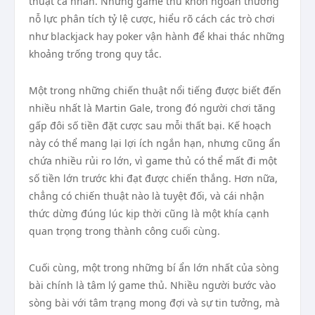
thuật cá nhân. Những game thủ khôn ngoan thường
nỗ lực phân tích tỷ lệ cược, hiểu rõ cách các trò chơi
như blackjack hay poker vận hành để khai thác những
khoảng trống trong quy tắc.
Một trong những chiến thuật nổi tiếng được biết đến
nhiều nhất là Martin Gale, trong đó người chơi tăng
gấp đôi số tiền đặt cược sau mỗi thất bại. Kế hoạch
này có thể mang lại lợi ích ngắn hạn, nhưng cũng ẩn
chứa nhiều rủi ro lớn, vì game thủ có thể mất đi một
số tiền lớn trước khi đạt được chiến thắng. Hơn nữa,
chẳng có chiến thuật nào là tuyệt đối, và cái nhận
thức dừng đúng lúc kịp thời cũng là một khía cạnh
quan trọng trong thành công cuối cùng.
Cuối cùng, một trong những bí ẩn lớn nhất của sòng
bài chính là tâm lý game thủ. Nhiều người bước vào
sòng bài với tâm trạng mong đợi và sự tin tưởng, mà