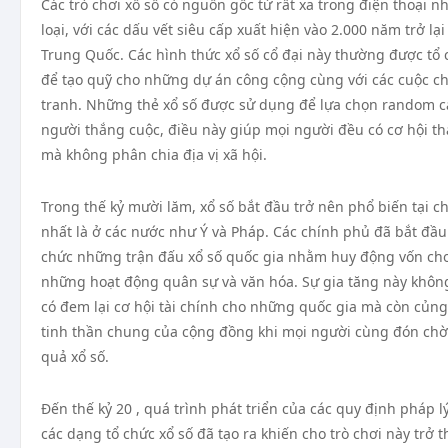
Các trò chơi xổ số có nguồn gốc từ rất xa trong điện thoại n
loại, với các dấu vết siêu cấp xuất hiện vào 2.000 năm trở lại
Trung Quốc. Các hình thức xổ số cổ đại này thường được tổ 
để tạo quỹ cho những dự án công cộng cùng với các cuộc c
tranh. Những thẻ xổ số được sử dụng để lựa chọn random c
người thắng cuộc, điều này giúp mọi người đều có cơ hội t
mà không phân chia địa vị xã hội.
Trong thế kỷ mười lăm, xổ số bắt đầu trở nên phổ biến tại c
nhất là ở các nước như Ý và Pháp. Các chính phủ đã bắt đầu
chức những trận đấu xổ số quốc gia nhằm huy động vốn ch
những hoạt động quân sự và văn hóa. Sự gia tăng này khôn
có đem lại cơ hội tài chính cho những quốc gia mà còn củng
tinh thần chung của cộng đồng khi mọi người cùng đón chờ
quả xổ số.
Đến thế kỷ 20 , quá trình phát triển của các quy định pháp l
các dạng tổ chức xổ số đã tạo ra khiến cho trò chơi này trở 