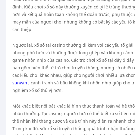
định. Kiểu chơi xổ số này thường xuyên có tỷ lệ trúng thưởn
hơn và kết quả hoàn toàn không thể đoán trước, phụ thuộc 
may mắn của người chơi nhưng không có bất kỳ các yếu tố 
can thiệp.
Ngược lại, xổ số tại casino thường đi kèm với các yếu tố giải 
phong phú hơn và thường được lồng ghép vào khung cảnh 
game nhộn nhịp của casino. Các trò chơi xổ số tại đây ở đây
bao gồm biến thể từ trò chơi truyền thống, nhưng có nhiều 
các kiểu chơi khác nhau, giúp cho người chơi nhiều lựa chọ
sunwin
, cạnh tranh và bầu không khí nhộn nhịp giúp cho tr
nghiệm xổ số thú vị hơn.
Một khác biệt nổi bật khác là hình thức thanh toán và hệ th
nhận thưởng. Tại casino, người chơi có thể biết rõ số tiền m
thể nhận khi thắng cược và quá trình này diễn ra nhanh ch
Trong khi đó, với xổ số truyền thống, quá trình nhận thưởng