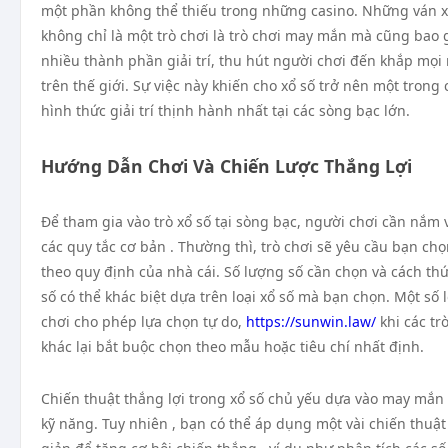
một phần không thể thiếu trong những casino. Những ván x
không chỉ là một trò chơi là trò chơi may mắn mà cũng bao
nhiều thành phần giải trí, thu hút người chơi đến khắp mọi 
trên thế giới. Sự việc này khiến cho xổ số trở nên một trong 
hình thức giải trí thịnh hành nhất tại các sòng bạc lớn.
Hướng Dẫn Chơi Và Chiến Lược Thắng Lợi
Để tham gia vào trò xổ số tại sòng bạc, người chơi cần nắm
các quy tắc cơ bản . Thường thì, trò chơi sẽ yêu cầu bạn chọ
theo quy định của nhà cái. Số lượng số cần chọn và cách th
số có thể khác biệt dựa trên loại xổ số mà bạn chọn. Một số l
chơi cho phép lựa chọn tự do,
https://sunwin.law/
khi các tr
khác lại bắt buộc chọn theo mẫu hoặc tiêu chí nhất định.
Chiến thuật thắng lợi trong xổ số chủ yếu dựa vào may mắn
kỹ năng. Tuy nhiên , bạn có thể áp dụng một vài chiến thuậ