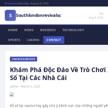
Breaking:
Saturday, August 8, 2026
Sat
S
Southlondonrevivalsc
Aug 8, 2026
HOME
NEWS
BUSINESS
TECHNOLOGY
SPORTS
CASINO
CONTACT
UNCATEGORIZED
Khám Phá Độc Đáo Về Trò Chơi
Số Tại Các Nhà Cái
admin • March 5, 2025
Xổ số tại casino hay gây chú ý bênh vực của những người yê