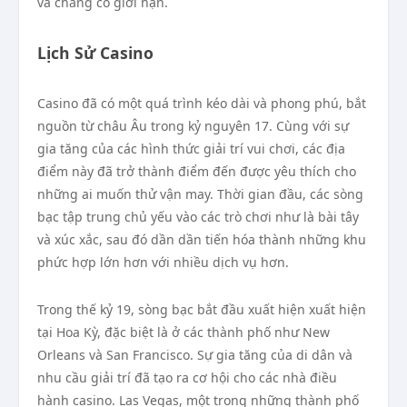
và chẳng có giới hạn.
Lịch Sử Casino
Casino đã có một quá trình kéo dài và phong phú, bắt
nguồn từ châu Âu trong kỷ nguyên 17. Cùng với sự
gia tăng của các hình thức giải trí vui chơi, các địa
điểm này đã trở thành điểm đến được yêu thích cho
những ai muốn thử vận may. Thời gian đầu, các sòng
bạc tập trung chủ yếu vào các trò chơi như là bài tây
và xúc xắc, sau đó dần dần tiến hóa thành những khu
phức hợp lớn hơn với nhiều dịch vụ hơn.
Trong thế kỷ 19, sòng bạc bắt đầu xuất hiện xuất hiện
tại Hoa Kỳ, đặc biệt là ở các thành phố như New
Orleans và San Francisco. Sự gia tăng của di dân và
nhu cầu giải trí đã tạo ra cơ hội cho các nhà điều
hành casino. Las Vegas, một trong những thành phố