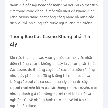
đánh giá độc lập hoặc các mạng xã hội. Sự có mặt tích
cực trong cộng đồng là một dấu hiệu để khẳng định
rằng casino đang hoạt động công bằng và rằng các
dịch vụ mà họ cung cấp được người chơi tin tưởng.
Thông Báo Các Casino Không phải Tin
cậy
Khi nào tham gia vào vương quốc casino, việc nhận
diện những casino không tin cậy là vô cùng cần thiết.
Các casino đó thường xuyên có các dấu hiệu rõ ràng
như giấy phép hoạt động không hề minh bạch và
không cấp bởi các cơ quan quản lý đáng tin cậy.
Người chơi nên kiểm tra các thông tin trực tuyến, đọc
những đánh giá từ những người chơi khác biệt và
nghiên cứu về những hình thức bảo vệ lợi ích của
người tiêu dùng.