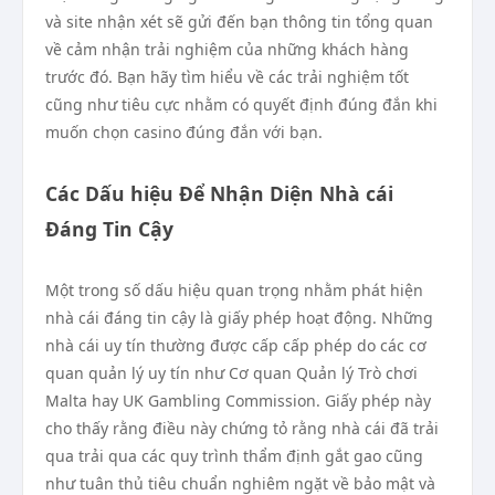
và site nhận xét sẽ gửi đến bạn thông tin tổng quan
về cảm nhận trải nghiệm của những khách hàng
trước đó. Bạn hãy tìm hiểu về các trải nghiệm tốt
cũng như tiêu cực nhằm có quyết định đúng đắn khi
muốn chọn casino đúng đắn với bạn.
Các Dấu hiệu Để Nhận Diện Nhà cái
Đáng Tin Cậy
Một trong số dấu hiệu quan trọng nhằm phát hiện
nhà cái đáng tin cậy là giấy phép hoạt động. Những
nhà cái uy tín thường được cấp cấp phép do các cơ
quan quản lý uy tín như Cơ quan Quản lý Trò chơi
Malta hay UK Gambling Commission. Giấy phép này
cho thấy rằng điều này chứng tỏ rằng nhà cái đã trải
qua trải qua các quy trình thẩm định gắt gao cũng
như tuân thủ tiêu chuẩn nghiêm ngặt về bảo mật và