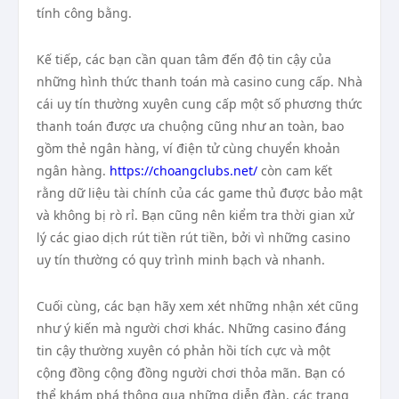
tính công bằng.
Kế tiếp, các bạn cần quan tâm đến độ tin cậy của
những hình thức thanh toán mà casino cung cấp. Nhà
cái uy tín thường xuyên cung cấp một số phương thức
thanh toán được ưa chuộng cũng như an toàn, bao
gồm thẻ ngân hàng, ví điện tử cùng chuyển khoản
ngân hàng.
https://choangclubs.net/
còn cam kết
rằng dữ liệu tài chính của các game thủ được bảo mật
và không bị rò rỉ. Bạn cũng nên kiểm tra thời gian xử
lý các giao dịch rút tiền rút tiền, bởi vì những casino
uy tín thường có quy trình minh bạch và nhanh.
Cuối cùng, các bạn hãy xem xét những nhận xét cũng
như ý kiến mà người chơi khác. Những casino đáng
tin cậy thường xuyên có phản hồi tích cực và một
cộng đồng cộng đồng người chơi thỏa mãn. Bạn có
thể khám phá thông qua những diễn đàn, các trang