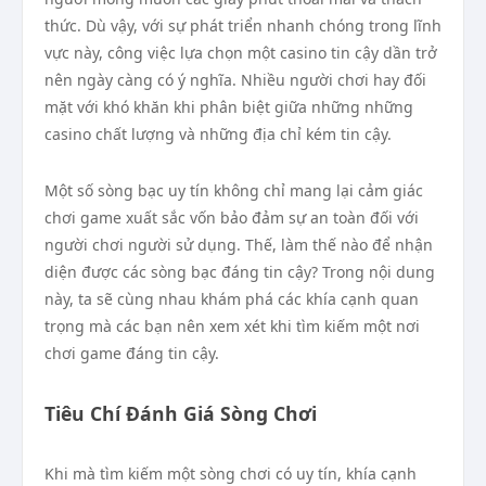
thức. Dù vậy, với sự phát triển nhanh chóng trong lĩnh
vực này, công việc lựa chọn một casino tin cậy dần trở
nên ngày càng có ý nghĩa. Nhiều người chơi hay đối
mặt với khó khăn khi phân biệt giữa những những
casino chất lượng và những địa chỉ kém tin cậy.
Một số sòng bạc uy tín không chỉ mang lại cảm giác
chơi game xuất sắc vốn bảo đảm sự an toàn đối với
người chơi người sử dụng. Thế, làm thế nào để nhận
diện được các sòng bạc đáng tin cậy? Trong nội dung
này, ta sẽ cùng nhau khám phá các khía cạnh quan
trọng mà các bạn nên xem xét khi tìm kiếm một nơi
chơi game đáng tin cậy.
Tiêu Chí Đánh Giá Sòng Chơi
Khi mà tìm kiếm một sòng chơi có uy tín, khía cạnh