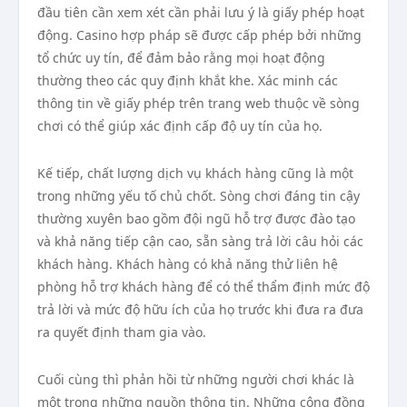
đầu tiên cần xem xét cần phải lưu ý là giấy phép hoạt
động. Casino hợp pháp sẽ được cấp phép bởi những
tổ chức uy tín, để đảm bảo rằng mọi hoạt động
thường theo các quy định khắt khe. Xác minh các
thông tin về giấy phép trên trang web thuộc về sòng
chơi có thể giúp xác định cấp độ uy tín của họ.
Kế tiếp, chất lượng dịch vụ khách hàng cũng là một
trong những yếu tố chủ chốt. Sòng chơi đáng tin cậy
thường xuyên bao gồm đội ngũ hỗ trợ được đào tạo
và khả năng tiếp cận cao, sẵn sàng trả lời câu hỏi các
khách hàng. Khách hàng có khả năng thử liên hệ
phòng hỗ trợ khách hàng để có thể thẩm định mức độ
trả lời và mức độ hữu ích của họ trước khi đưa ra đưa
ra quyết định tham gia vào.
Cuối cùng thì phản hồi từ những người chơi khác là
một trong những nguồn thông tin. Những cộng đồng