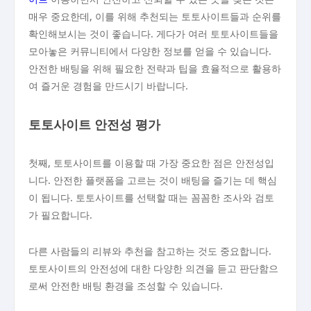
매우 중요한데, 이를 위해 추천되는 토토사이트들과 순위를
확인해보시는 것이 좋습니다. 게다가 여러 토토사이트들을
모아놓은 커뮤니티에서 다양한 정보를 얻을 수 있습니다.
안전한 배팅을 위해 필요한 전략과 팁을 효율적으로 활용하
여 즐거운 경험을 만드시기 바랍니다.
토토사이트 안전성 평가
첫째, 토토사이트를 이용할 때 가장 중요한 점은 안전성입
니다. 안전한 플랫폼을 고르는 것이 배팅을 즐기는 데 핵심
이 됩니다. 토토사이트를 선택할 때는 꼼꼼한 조사와 검토
가 필요합니다.
다른 사람들의 리뷰와 추천을 참고하는 것도 중요합니다.
토토사이트의 안전성에 대한 다양한 의견을 듣고 판단함으
로써 안전한 배팅 환경을 조성할 수 있습니다.