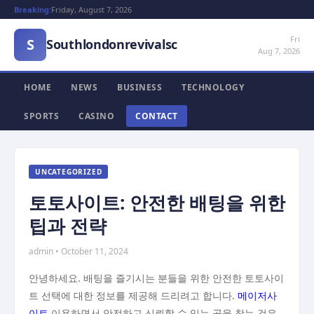
Breaking:
Friday, August 7, 2026
Fri
S
Southlondonrevivalsc
Aug 7, 2026
HOME
NEWS
BUSINESS
TECHNOLOGY
SPORTS
CASINO
CONTACT
UNCATEGORIZED
토토사이트: 안전한 배팅을 위한
팁과 전략
admin • October 11, 2024
안녕하세요. 배팅을 즐기시는 분들을 위한 안전한 토토사이
트 선택에 대한 정보를 제공해 드리려고 합니다.
메이저사
이트
이용하면서 안전하고 신뢰할 수 있는 곳을 찾는 것은